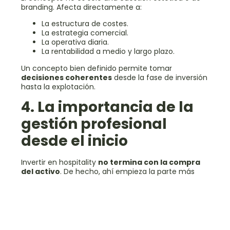
branding. Afecta directamente a:
La estructura de costes.
La estrategia comercial.
La operativa diaria.
La rentabilidad a medio y largo plazo.
Un concepto bien definido permite tomar
decisiones coherentes
desde la fase de inversión
hasta la explotación.
4. La importancia de la
gestión profesional
desde el inicio
Invertir en hospitality
no termina con la compra
del activo
. De hecho, ahí empieza la parte más
compleja. La diferencia entre un activo rentable y
uno problemático suele estar en
cómo se
gestiona
.
Contar con gestores especializados, como
The
Charming Concept
, desde las fases iniciales