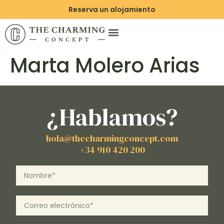
Reserva un alojamiento
Marta Molero Arias
¿Hablamos?
hola@thecharmingconcept.com
+34 910 420 200